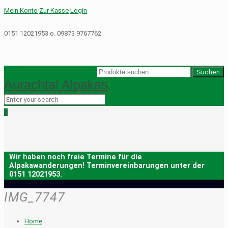
Mein Konto
Zur Kasse
Login
0151 12021953 o. 09873 9767762
Suche
Suchen
Aurachtal Alpakas
nach:
0
IMG_7747
Home