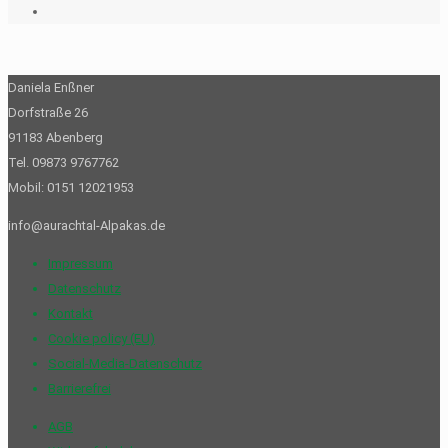
Daniela Enßner
Dorfstraße 26
91183 Abenberg
Tel. 09873 9767762
Mobil: 0151 12021953
info@aurachtal-Alpakas.de
Impressum
Datenschutz
Kontakt
Cookie policy (EU)
Social-Media-Datenschutz
Barrierefrei
AGB