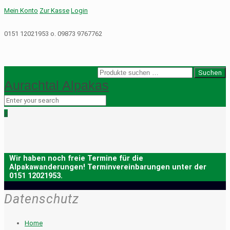
Mein Konto
Zur Kasse
Login
0151 12021953 o. 09873 9767762
Suche
Suchen
Aurachtal Alpakas
nach:
0
Datenschutz
Home