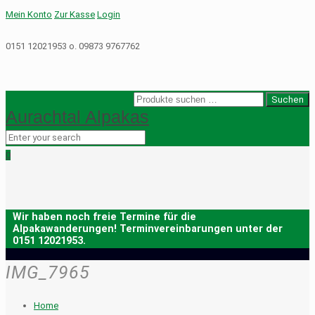
Mein Konto
Zur Kasse
Login
0151 12021953 o. 09873 9767762
Suche
Suchen
Aurachtal Alpakas
nach:
0
IMG_7965
Home