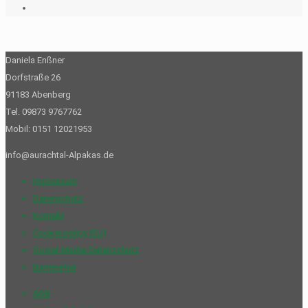
Daniela Enßner
Dorfstraße 26
91183 Abenberg
Tel. 09873 9767762
Mobil: 0151 12021953
info@aurachtal-Alpakas.de
Impressum
Datenschutz
Kontakt
Cookie policy (EU)
Social-Media-Datenschutz
Barrierefrei
AGB