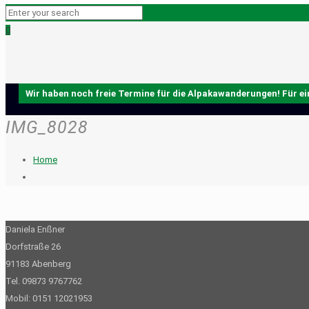
0
IMG_8028
Home
Daniela Enßner
Dorfstraße 26
91183 Abenberg
Tel. 09873 9767762
Mobil: 0151 12021953