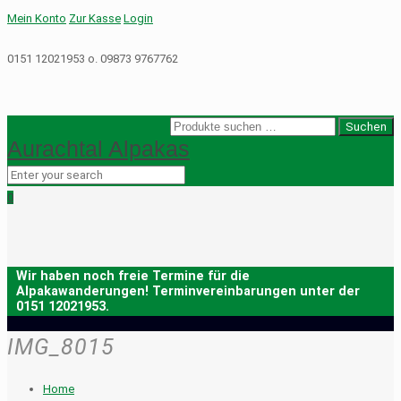
Mein Konto
Zur Kasse
Login
0151 12021953 o. 09873 9767762
Suche
Suchen
Aurachtal Alpakas
nach:
0
IMG_8015
Home