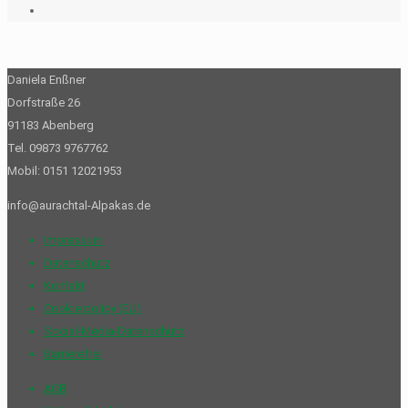
Daniela Enßner
Dorfstraße 26
91183 Abenberg
Tel. 09873 9767762
Mobil: 0151 12021953
info@aurachtal-Alpakas.de
Impressum
Datenschutz
Kontakt
Cookie policy (EU)
Social-Media-Datenschutz
Barrierefrei
AGB