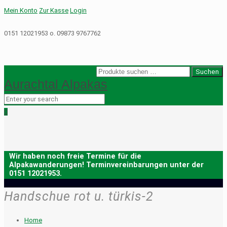
Mein Konto
Zur Kasse
Login
0151 12021953 o. 09873 9767762
Suche
Suchen
Aurachtal Alpakas
nach:
0
Handschue rot u. türkis-2
Home