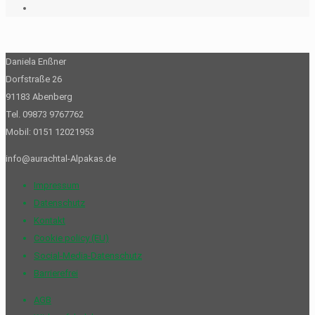
Daniela Enßner
Dorfstraße 26
91183 Abenberg
Tel. 09873 9767762
Mobil: 0151 12021953
info@aurachtal-Alpakas.de
Impressum
Datenschutz
Kontakt
Cookie policy (EU)
Social-Media-Datenschutz
Barrierefrei
AGB