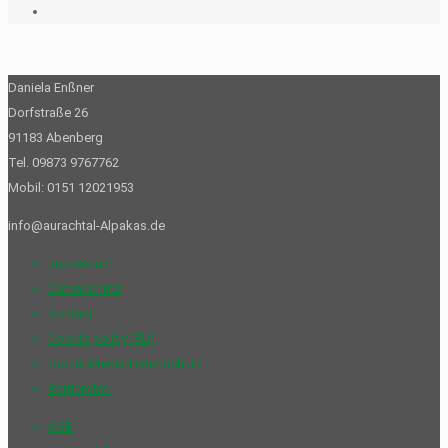
Daniela Enßner
Dorfstraße 26
91183 Abenberg
Tel. 09873 9767762
Mobil: 0151 12021953
info@aurachtal-Alpakas.de
Impressum
Datenschutz
Kontakt
Cookie policy (EU)
Social-Media-Datenschutz
Barrierefrei
AGB