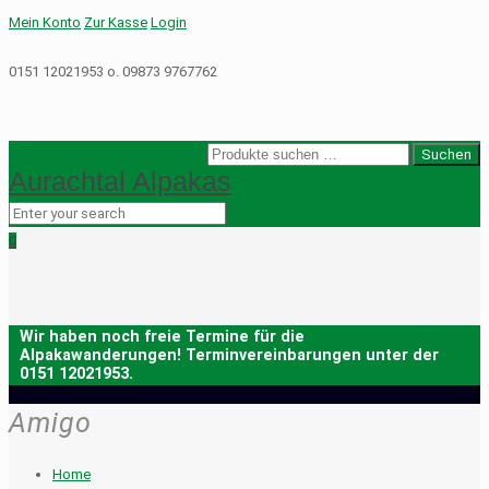
Mein Konto
Zur Kasse
Login
0151 12021953 o. 09873 9767762
Suche
Suchen
Aurachtal Alpakas
nach:
0
Amigo
Home