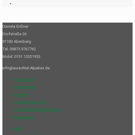
Daniela Enßner
Dorfstraße 26
91183 Abenberg
Tel. 09873 9767762
Mobil: 0151 12021953
info@aurachtal-Alpakas.de
Impressum
Datenschutz
Kontakt
Cookie policy (EU)
Social-Media-Datenschutz
Barrierefrei
AGB