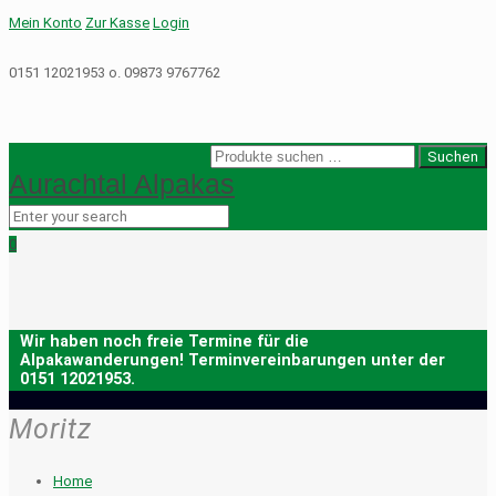
Mein Konto
Zur Kasse
Login
0151 12021953 o. 09873 9767762
Suche
Suchen
Aurachtal Alpakas
nach:
0
Moritz
Home