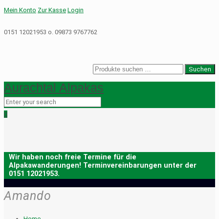
Mein Konto
Zur Kasse
Login
0151 12021953 o. 09873 9767762
Suche
Suchen
nach:
Aurachtal Alpakas
0
Amando
Home