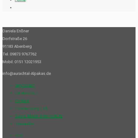
Daniela Enßner
Dorfstraße 26
91183 Abenberg
Tel. 09873 9767762
Mobil: 0151 12021953
info@aurachtal-Alpakas.de
Impressum
Datenschutz
Kontakt
Cookie policy (EU)
Social-Media-Datenschutz
Barrierefrei
AGB