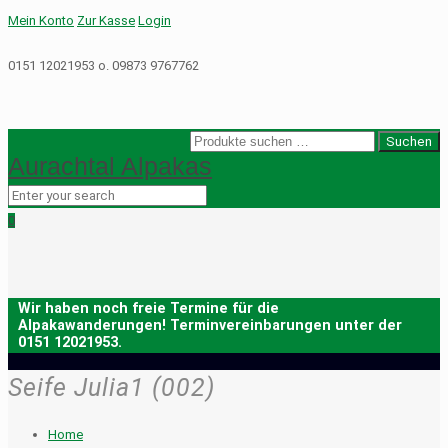
Mein Konto
Zur Kasse
Login
0151 12021953 o. 09873 9767762
Suche
Suchen
Aurachtal Alpakas
nach:
0
Seife Julia1 (002)
Home