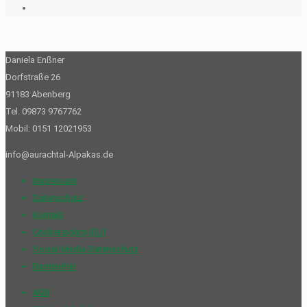
Daniela Enßner
Dorfstraße 26
91183 Abenberg
Tel. 09873 9767762
Mobil: 0151 12021953
info@aurachtal-Alpakas.de
Impressum
Datenschutz
Kontakt
Cookie policy (EU)
Social-Media-Datenschutz
Barrierefrei
AGB