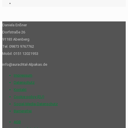
Daniela Enßner
Dorfstraße 26
91183 Abenberg
Tel. 09873 9767762
Mobil: 0151 12021953
info@aurachtal-Alpakas.de
Impressum
Datenschutz
Kontakt
Cookie policy (EU)
Social-Media-Datenschutz
Barrierefrei
AGB