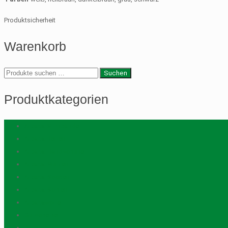
Produktsicherheit
Warenkorb
Suche
Suchen
nach:
Produktkategorien
Alpaka Stirnbänder
Alpaka-Betten
Alpaka-Handschuhe
Alpaka-Mützen
Alpaka-Socken
Alpaka-Sohlen
Alpakawolle
Gutscheine
Patenschaften