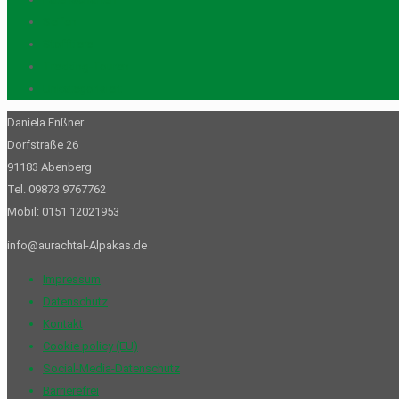
Seifen
Stofftiere
Trekking-Touren
Unkategorisiert
Daniela Enßner
Dorfstraße 26
91183 Abenberg
Tel. 09873 9767762
Mobil: 0151 12021953
info@aurachtal-Alpakas.de
Impressum
Datenschutz
Kontakt
Cookie policy (EU)
Social-Media-Datenschutz
Barrierefrei