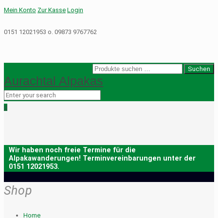
Mein Konto
Zur Kasse
Login
0151 12021953 o. 09873 9767762
Suche
Suchen
Aurachtal Alpakas
nach:
0
Shop
Home