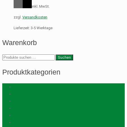
inkl. MwSt.
zzgl.
Versandkosten
Lieferzeit:
3-5 Werktage
Warenkorb
Suche
Suchen
nach:
Produktkategorien
Alpaka Stirnbänder
Alpaka-Betten
Alpaka-Handschuhe
Alpaka-Mützen
Alpaka-Socken
Alpaka-Sohlen