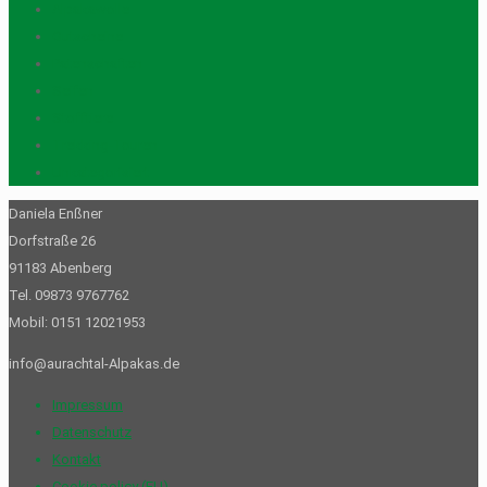
Alpakawolle
Gutscheine
Patenschaften
Seifen
Stofftiere
Trekking-Touren
Unkategorisiert
Daniela Enßner
Dorfstraße 26
91183 Abenberg
Tel. 09873 9767762
Mobil: 0151 12021953
info@aurachtal-Alpakas.de
Impressum
Datenschutz
Kontakt
Cookie policy (EU)