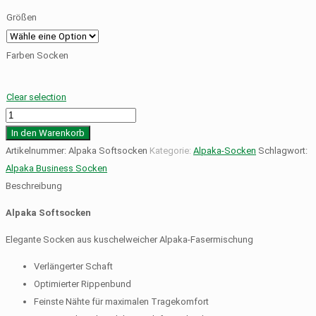
Größen
Farben Socken
Clear selection
Alpaka
Softsocken
In den Warenkorb
Menge
Artikelnummer:
Alpaka Softsocken
Kategorie:
Alpaka-Socken
Schlagwort:
Alpaka Business Socken
Beschreibung
Alpaka Softsocken
Elegante Socken aus kuschelweicher Alpaka-Fasermischung
Verlängerter Schaft
Optimierter Rippenbund
Feinste Nähte für maximalen Tragekomfort