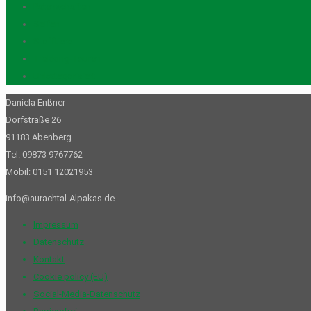
Patenschaften
Seifen
Stofftiere
Trekking-Touren
Unkategorisiert
Daniela Enßner
Dorfstraße 26
91183 Abenberg
Tel. 09873 9767762
Mobil: 0151 12021953
info@aurachtal-Alpakas.de
Impressum
Datenschutz
Kontakt
Cookie policy (EU)
Social-Media-Datenschutz