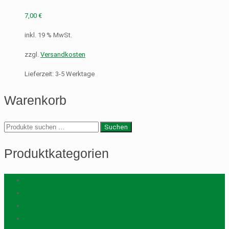
7,00
€
inkl. 19 % MwSt.
zzgl.
Versandkosten
Lieferzeit:
3-5 Werktage
Warenkorb
Suche
Suchen
nach:
Produktkategorien
Alpaka Stirnbänder
Alpaka-Betten
Alpaka-Handschuhe
Alpaka-Mützen