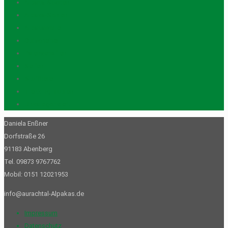
Alpaka-Socken
Alpaka-Sohlen
Alpakawolle
Gutscheine
Patenschaften
Seifen
Stofftiere
Trekking-Touren
Unkategorisiert
Daniela Enßner
Dorfstraße 26
91183 Abenberg
Tel. 09873 9767762
Mobil: 0151 12021953
info@aurachtal-Alpakas.de
Impressum
Datenschutz