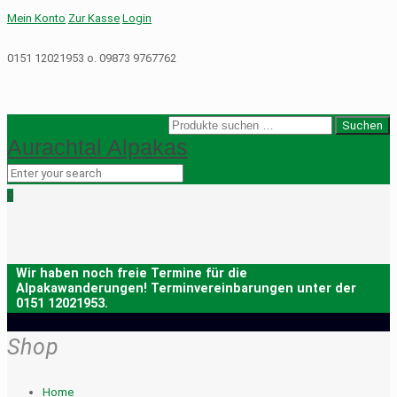
Mein Konto
Zur Kasse
Login
0151 12021953 o. 09873 9767762
Suche
Suchen
Aurachtal Alpakas
nach:
0
Shop
Home