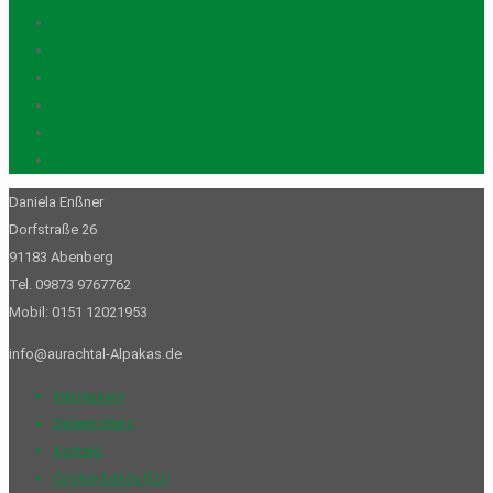
Gutscheine
Patenschaften
Seifen
Stofftiere
Trekking-Touren
Unkategorisiert
Daniela Enßner
Dorfstraße 26
91183 Abenberg
Tel. 09873 9767762
Mobil: 0151 12021953
info@aurachtal-Alpakas.de
Impressum
Datenschutz
Kontakt
Cookie policy (EU)