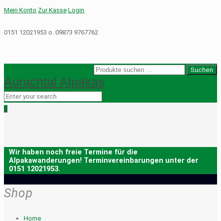
Mein Konto
Zur Kasse
Login
0151 12021953 o. 09873 9767762
Suche
Suchen
Aurachtal Alpakas
nach:
0
Shop
Home