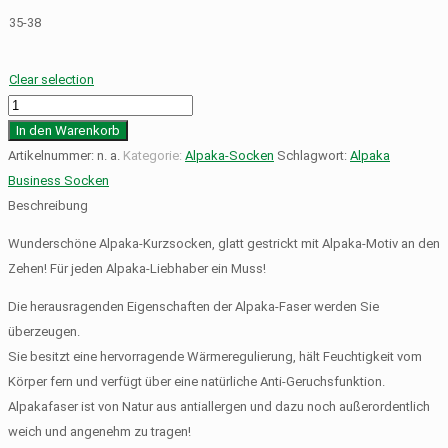
35-38
Clear selection
Kurzsocken
ALPAKA
In den Warenkorb
Menge
Artikelnummer:
n. a.
Kategorie:
Alpaka-Socken
Schlagwort:
Alpaka
Business Socken
Beschreibung
Wunderschöne Alpaka-Kurzsocken, glatt gestrickt mit Alpaka-Motiv an den
Zehen! Für jeden Alpaka-Liebhaber ein Muss!
Die herausragenden Eigenschaften der Alpaka-Faser werden Sie
überzeugen.
Sie besitzt eine hervorragende Wärmeregulierung, hält Feuchtigkeit vom
Körper fern und verfügt über eine natürliche Anti-Geruchsfunktion.
Alpakafaser ist von Natur aus antiallergen und dazu noch außerordentlich
weich und angenehm zu tragen!