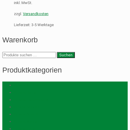
inkl. MwSt.
zzgl.
Versandkosten
Lieferzeit:
3-5 Werktage
Warenkorb
Suche
Suchen
nach:
Produktkategorien
Alpaka Stirnbänder
Alpaka-Betten
Alpaka-Handschuhe
Alpaka-Mützen
Alpaka-Socken
Alpaka-Sohlen
Alpakawolle