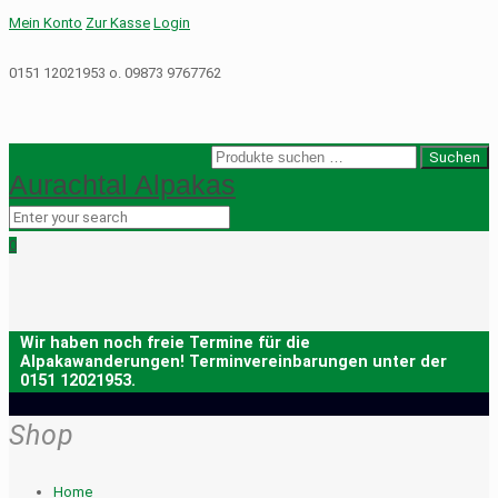
Mein Konto
Zur Kasse
Login
0151 12021953 o. 09873 9767762
Suche
Suchen
Aurachtal Alpakas
nach:
0
Shop
Home