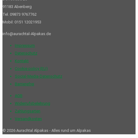
91183 Abenberg
Tel. 09873 9767762
Mobil: 0151 12021953
info@aurachtal-Alpakas.de
Impressum
Datenschutz
Kontakt
Cookie policy (EU)
Social-Media-Datenschutz
Barrierefrei
AGB
Widerrufs­belehrung
Zahlungsarten
Versandkosten
©
2026 Aurachtal Alpakas - Alles rund um Alpakas