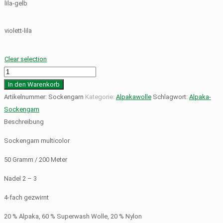
lila-gelb
violett-lila
Clear selection
Alpaka-
Sockengarn
In den Warenkorb
Menge
Artikelnummer:
Sockengarn
Kategorie:
Alpakawolle
Schlagwort:
Alpaka-
Sockengarn
Beschreibung
Sockengarn multicolor
50 Gramm / 200 Meter
Nadel 2 – 3
4-fach gezwirnt
20 % Alpaka, 60 % Superwash Wolle, 20 % Nylon