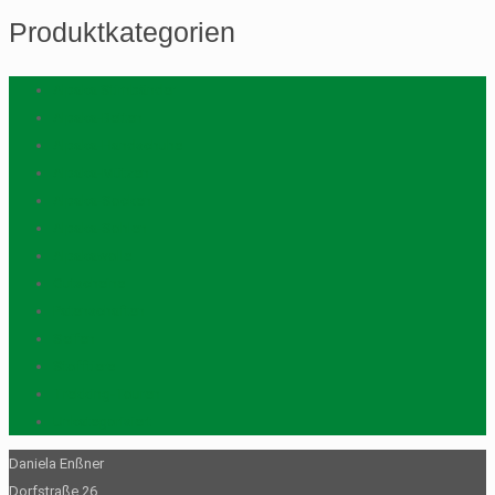
nach:
Produktkategorien
Alpaka Stirnbänder
Alpaka-Betten
Alpaka-Handschuhe
Alpaka-Mützen
Alpaka-Socken
Alpaka-Sohlen
Alpakawolle
Gutscheine
Patenschaften
Seifen
Stofftiere
Trekking-Touren
Unkategorisiert
Daniela Enßner
Dorfstraße 26