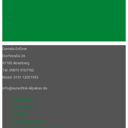
Gutscheine
Patenschaften
Seifen
Stofftiere
Trekking-Touren
Unkategorisiert
Daniela Enßner
Dorfstraße 26
91183 Abenberg
Tel. 09873 9767762
Mobil: 0151 12021953
info@aurachtal-Alpakas.de
Impressum
Datenschutz
Kontakt
Cookie policy (EU)
Social-Media-Datenschutz