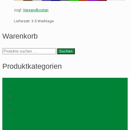
zzgl.
Versandkosten
Lieferzeit:
3-5 Werktage
Warenkorb
Suche
Suchen
nach:
Produktkategorien
Alpaka Stirnbänder
Alpaka-Betten
Alpaka-Handschuhe
Alpaka-Mützen
Alpaka-Socken
Alpaka-Sohlen
Alpakawolle