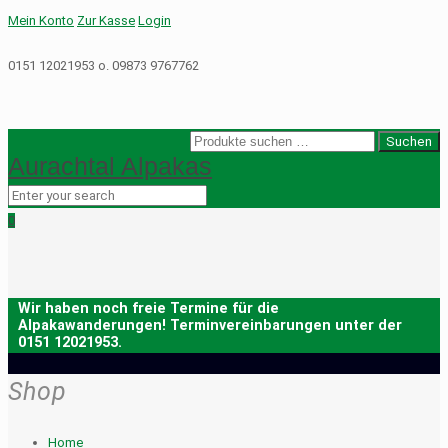
Mein Konto
Zur Kasse
Login
0151 12021953 o. 09873 9767762
Suche
Suchen
Aurachtal Alpakas
nach:
0
Shop
Home