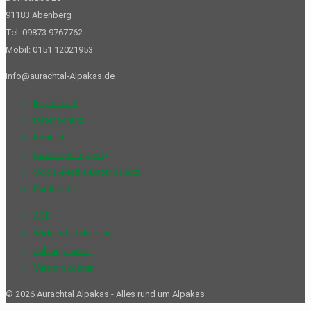
91183 Abenberg
Tel. 09873 9767762
Mobil: 0151 12021953
info@aurachtal-Alpakas.de
Impressum
Datenschutz
Kontakt
Cookie policy (EU)
Social-Media-Datenschutz
Barrierefrei
AGB
Widerrufs­belehrung
Zahlungsarten
Versandkosten
©
2026 Aurachtal Alpakas - Alles rund um Alpakas